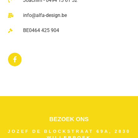
Joachim - 0494 13 61 52
info@alfa-design.be
BE0464 425 904
BEZOEK ONS
JOZEF DE BLOCKSTRAAT 69A, 2830
WILLEBROEK